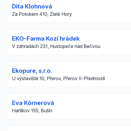
Dita Klohnová
Za Potokem 410, Zlaté Hory
EKO-Farma Kozí hrádek
V zahradách 231, Hustopeče nad Bečvou
Ekopure, s.r.o.
U výstaviště 10, Přerov, Přerov II-Předmostí
Eva Körnerová
Hartíkov 155, Bušín