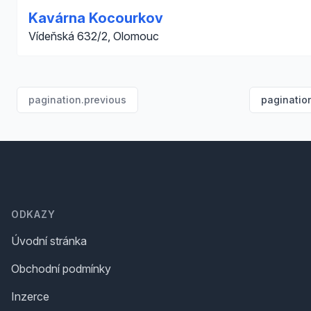
Kavárna Kocourkov
Vídeňská 632/2, Olomouc
pagination.previous
paginatio
Footer
ODKAZY
Úvodní stránka
Obchodní podmínky
Inzerce