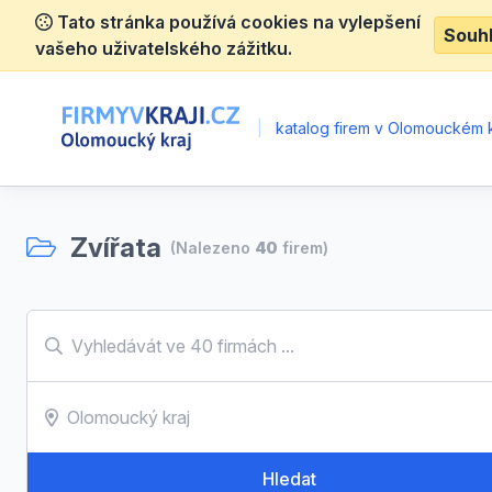
Tato stránka používá cookies na vylepšení
Souh
vašeho uživatelského zážitku.
|
katalog firem v Olomouckém k
Zvířata
(Nalezeno
40
firem)
Hledat