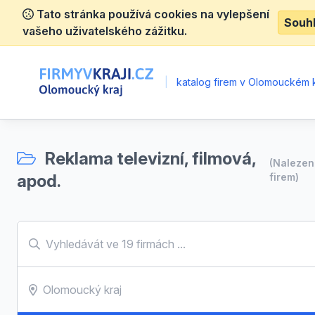
Tato stránka používá cookies na vylepšení
Souh
vašeho uživatelského zážitku.
|
katalog firem v Olomouckém k
Reklama televizní, filmová,
(Naleze
apod.
firem)