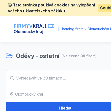
Tato stránka používá cookies na vylepšení
Souh
vašeho uživatelského zážitku.
|
katalog firem v Olomouckém k
Oděvy - ostatní
(Nalezeno
39
firem)
Hledat