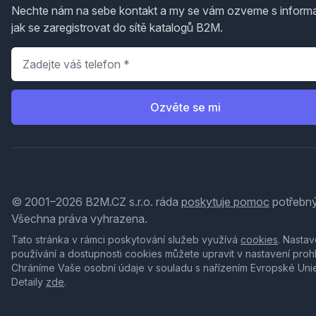
Nechte nám na sebe kontakt a my se vám ozveme s inform
jak se zaregistrovat do sítě katalogů B2M.
Telefon
*
Ozvěte se mi
© 2001–2026 B2M.CZ s.r.o. ráda
poskytuje pomoc
potřebný
Všechna práva vyhrazena.
Tato stránka v rámci poskytování služeb využívá
cookies
. Nastav
používání a dostupnosti cookies můžete upravit v nastavení proh
Chráníme Vaše osobní údaje v souladu s nařízením Evropské Uni
Detaily
zde
.