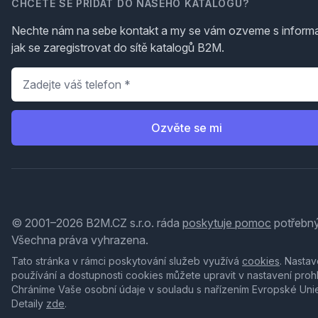
CHCETE SE PŘIDAT DO NAŠEHO KATALOGU?
Nechte nám na sebe kontakt a my se vám ozveme s inform
jak se zaregistrovat do sítě katalogů B2M.
Telefon
*
Ozvěte se mi
© 2001–2026 B2M.CZ s.r.o. ráda
poskytuje pomoc
potřebný
Všechna práva vyhrazena.
Tato stránka v rámci poskytování služeb využívá
cookies
. Nastav
používání a dostupnosti cookies můžete upravit v nastavení proh
Chráníme Vaše osobní údaje v souladu s nařízením Evropské Uni
Detaily
zde
.