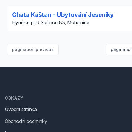
Chata Kaštan - Ubytování Jeseníky
Hynčice pod Sušinou 83, Mohelnice
pagination.previous
paginatio
Footer
ODKAZY
Úvodní stránka
Obchodní podmínky