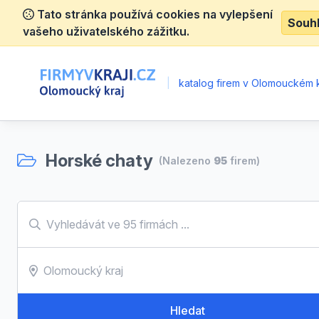
Tato stránka používá cookies na vylepšení
Souh
vašeho uživatelského zážitku.
|
katalog firem v Olomouckém k
Horské chaty
(Nalezeno
95
firem)
Hledat