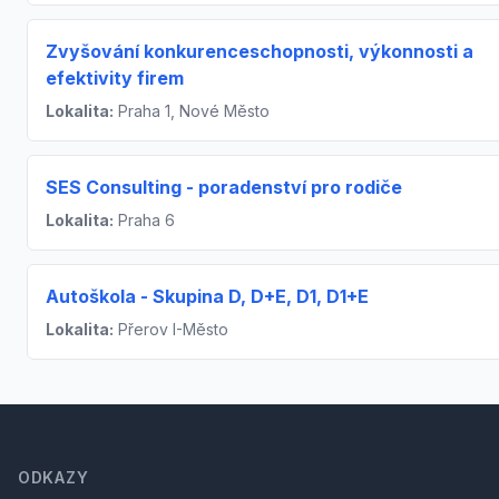
Zvyšování konkurenceschopnosti, výkonnosti a
efektivity firem
Lokalita:
Praha 1, Nové Město
SES Consulting - poradenství pro rodiče
Lokalita:
Praha 6
Autoškola - Skupina D, D+E, D1, D1+E
Lokalita:
Přerov I-Město
Footer
ODKAZY