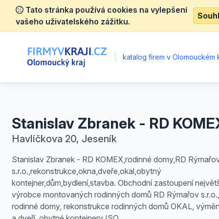
Tato stránka používá cookies na vylepšení
Souh
vašeho uživatelského zážitku.
|
katalog firem v Olomouckém k
Stanislav Zbranek - RD KOME
Havlíčkova 20, Jeseník
Stanislav Zbranek - RD KOMEX,rodinné domy,RD Rýmařo
s.r.o.,rekonstrukce,okna,dveře,okal,obytný
kontejner,dům,bydlení,stavba. Obchodní zastoupení největ
výrobce montovaných rodinných domů RD Rýmařov s.r.o.
rodinné domy, rekonstrukce rodinných domů OKAL, výmě
a dveří, obytné kontejnery ISO