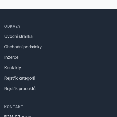
Footer
ODKAZY
Úvodní stránka
Obchodní podmínky
Inzerce
Kontakty
Rejstřík kategorií
Rejstřík produktů
KONTAKT
B2M.CZ s.r.o.