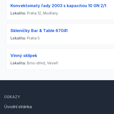
Konvektomaty řady 2003 s kapacitou 10 GN 2/1
Lokalita:
Praha 12, Modřany
Skleničky Bar & Table 67041
Lokalita:
Praha 5
Vinný sklípek
Lokalita:
Brno-střed, Veveří
Footer
ODKAZY
Úvodní stránka