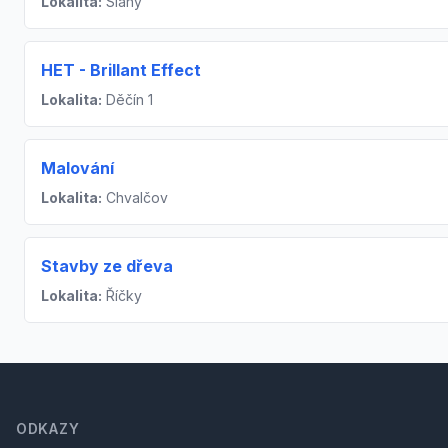
Lokalita:
Slaný
HET - Brillant Effect
Lokalita:
Děčín 1
Malování
Lokalita:
Chvalčov
Stavby ze dřeva
Lokalita:
Říčky
Footer
ODKAZY