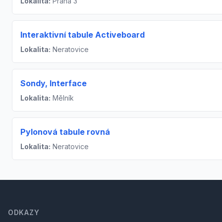
Lokalita:
Praha 3
Interaktivní tabule Activeboard
Lokalita:
Neratovice
Sondy, Interface
Lokalita:
Mělník
Pylonová tabule rovná
Lokalita:
Neratovice
Footer
ODKAZY