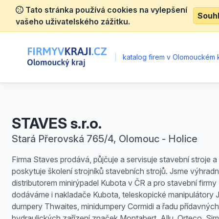
Tato stránka používá cookies na vylepšení
Souh
vašeho uživatelského zážitku.
|
katalog firem v Olomouckém k
STAVES s.r.o.
Stará Přerovská 765/4, Olomouc - Holice
Firma Staves prodává, půjčuje a servisuje stavební stroje a
poskytuje školení strojníků stavebních strojů. Jsme výhrad
distributorem minirýpadel Kubota v ČR a pro stavební firmy
dodáváme i nakladače Kubota, teleskopické manipulátory 
dumpery Thwaites, minidumpery Cormidi a řadu přídavných
hydraulických zařízení značek Montabert, Allu, Orteco, Si