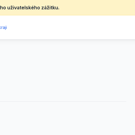
ho uživatelského zážitku.
raji