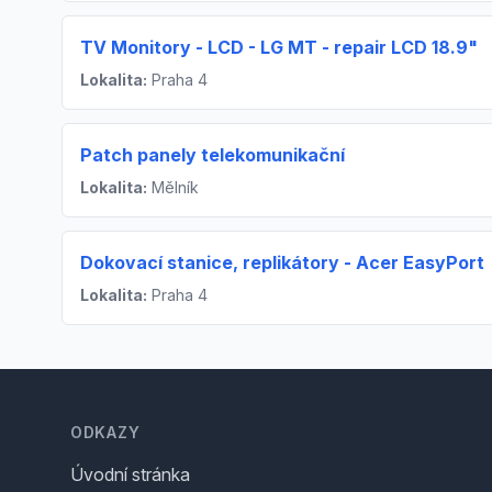
TV Monitory - LCD - LG MT - repair LCD 18.9"
Lokalita:
Praha 4
Patch panely telekomunikační
Lokalita:
Mělník
Dokovací stanice, replikátory - Acer EasyPort
Lokalita:
Praha 4
Footer
ODKAZY
Úvodní stránka