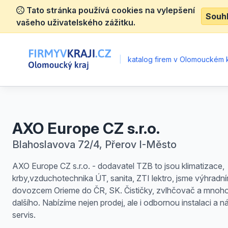
Tato stránka používá cookies na vylepšení
Souh
vašeho uživatelského zážitku.
|
katalog firem v Olomouckém k
AXO Europe CZ s.r.o.
Blahoslavova 72/4, Přerov I-Město
AXO Europe CZ s.r.o. - dodavatel TZB to jsou klimatizace,
krby,vzduchotechnika ÚT, sanita, ZTI lektro, jsme výhradn
dovozcem Orieme do ČR, SK. Čističky, zvlhčovač a mnoh
dalšího. Nabízíme nejen prodej, ale i odbornou instalaci a n
servis.