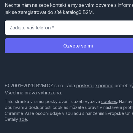
Nechte nám na sebe kontakt a my se vám ozveme s inform
jak se zaregistrovat do sítě katalogů B2M.
Telefon
*
Ozvěte se mi
© 2001–2026 B2M.CZ s.r.o. ráda
poskytuje pomoc
potřebný
Všechna práva vyhrazena.
Tato stránka v rámci poskytování služeb využívá
cookies
. Nastav
používání a dostupnosti cookies můžete upravit v nastavení proh
Chráníme Vaše osobní údaje v souladu s nařízením Evropské Uni
Detaily
zde
.