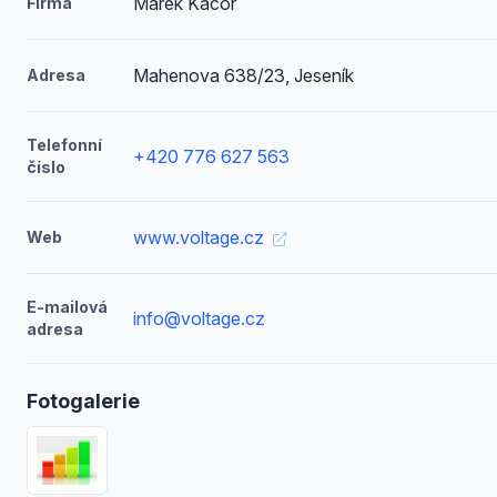
Marek Kačor
Firma
Mahenova 638/23, Jeseník
Adresa
Telefonní
+420 776 627 563
číslo
www.voltage.cz
Web
E-mailová
info@voltage.cz
adresa
Fotogalerie